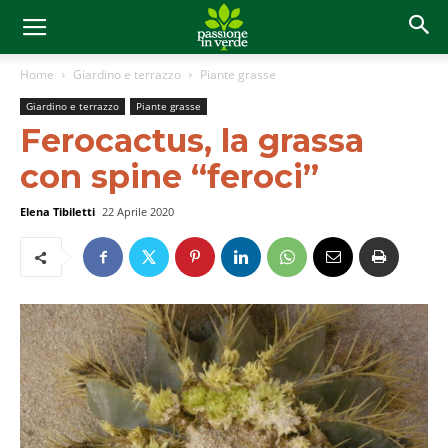
Home
Giardino e terrazzo
Piante grasse
Giardino e terrazzo
Piante grasse
Ferocactus, la grassa
con spine “feroci”
Elena Tibiletti
22 Aprile 2020