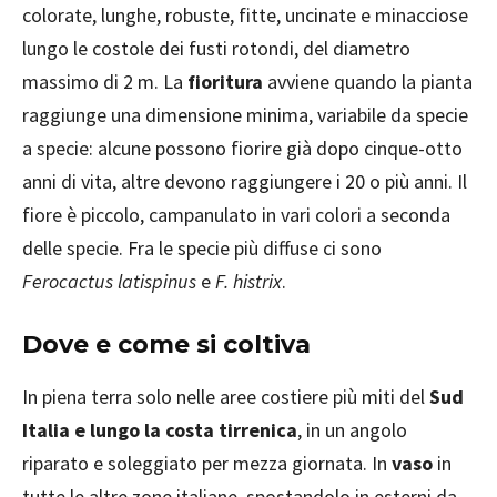
colorate, lunghe, robuste, fitte, uncinate e minacciose
lungo le costole dei fusti rotondi, del diametro
massimo di 2 m. La
fioritura
avviene quando la pianta
raggiunge una dimensione minima, variabile da specie
a specie: alcune possono fiorire già dopo cinque-otto
anni di vita, altre devono raggiungere i 20 o più anni. Il
fiore è piccolo, campanulato in vari colori a seconda
delle specie. Fra le specie più diffuse ci sono
Ferocactus latispinus
e
F. histrix
.
Dove e come si coltiva
In piena terra solo nelle aree costiere più miti del
Sud
Italia e lungo la costa tirrenica
, in un angolo
riparato e soleggiato per mezza giornata. In
vaso
in
tutte le altre zone italiane, spostandolo in esterni da