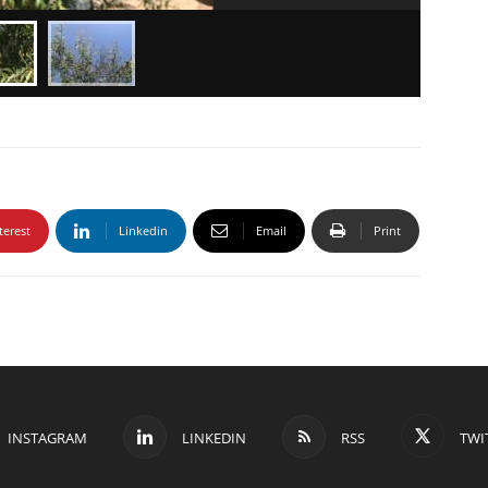
terest
Linkedin
Email
Print
INSTAGRAM
LINKEDIN
RSS
TWI