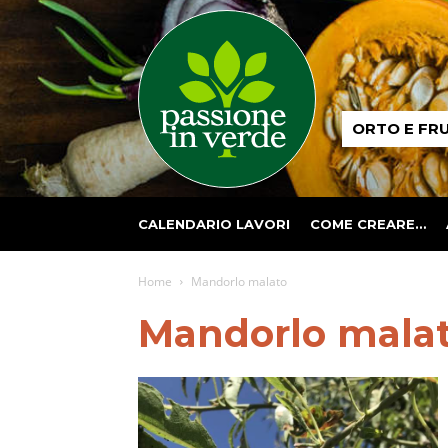
Passione
ORTO E FR
in
verde
CALENDARIO LAVORI
COME CREARE…
Home
Mandorlo malato
Mandorlo mala