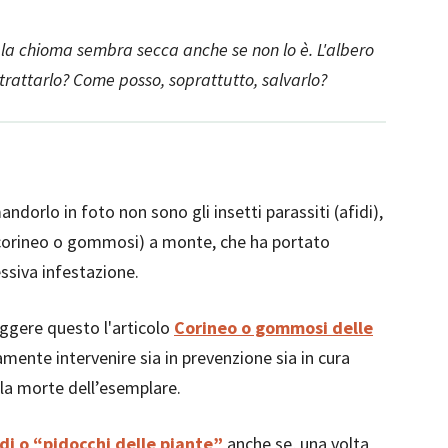
e la chioma sembra secca anche se non lo è. L'albero
trattarlo? Come posso, soprattutto, salvarlo?
ndorlo in foto non sono gli insetti parassiti (afidi),
corineo o gommosi) a monte, che ha portato
essiva infestazione.
eggere questo l'articolo
Corineo o gommosi delle
ente intervenire sia in prevenzione sia in cura
lla morte dell’esemplare.
idi o “pidocchi delle piante”
anche se, una volta