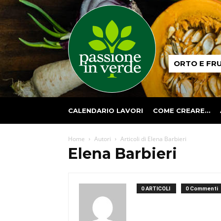
Passione
ORTO E FR
in
verde
CALENDARIO LAVORI
COME CREARE…
Home
Autori
Articoli di Elena Barbieri
Elena Barbieri
0 ARTICOLI
0 Commenti