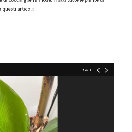
questi articoli:
1
di 3