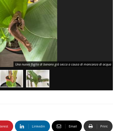
Una nuova foglia di banano già secca a causa di mancanza di acqua
terest
Linkedin
Email
Print