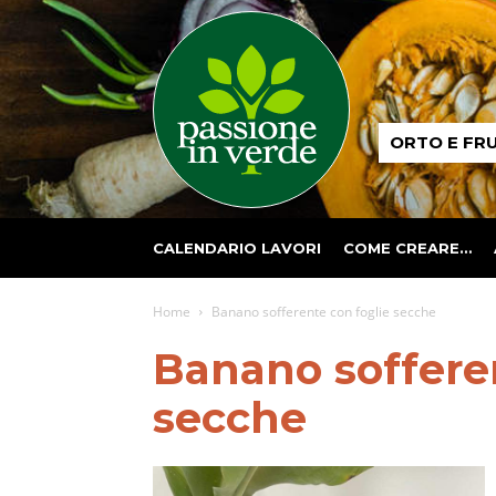
Passione
ORTO E FR
in
verde
CALENDARIO LAVORI
COME CREARE…
Home
Banano sofferente con foglie secche
Banano soffere
secche