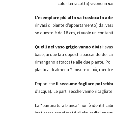
color terracotta) vivono in
va
L’esemplare più alto va traslocato ad
rinvasi di piante d’appartamento) dal vas
se questo è da 18 cm, ci vuole un conteni
Quelli nel vaso grigio vanno divisi
: svas
base, ai due lati opposti spaccando delica
rimangano attaccate alle due piante. Poi 
plastica di almeno 2 misure in più, mentre
Dopodiché
il seccume fogliare potrebb
d’acqua). Le parti secche vanno ritagliate
La “puntinatura bianca” non è identificabi
ipotizzare che si tratti di aleurodidi oppur