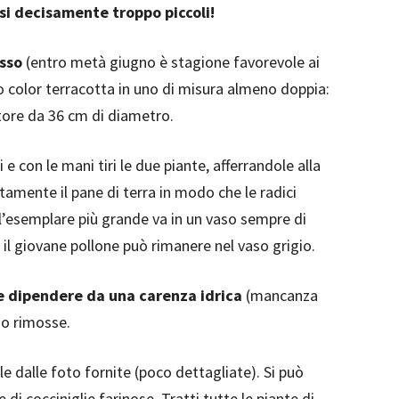
si decisamente troppo piccoli!
esso
(entro metà giugno è stagione favorevole ai
o color terracotta in uno di misura almeno doppia:
tore da 36 cm di diametro.
i e con le mani tiri le due piante, afferrandole alla
tamente il pane di terra in modo che le radici
l’esemplare più grande va in un vaso sempre di
 il giovane pollone può rimanere nel vaso grigio.
e dipendere da una carenza idrica
(mancanza
 o rimosse.
le dalle foto fornite (poco dettagliate). Si può
e di cocciniglie farinose. Tratti tutte le piante di