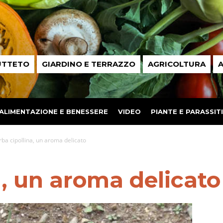
UTTETO
GIARDINO E TERRAZZO
AGRICOLTURA
A
ALIMENTAZIONE E BENESSERE
VIDEO
PIANTE E PARASSITI
rba cipollina, un aroma delicato
a, un aroma delicato