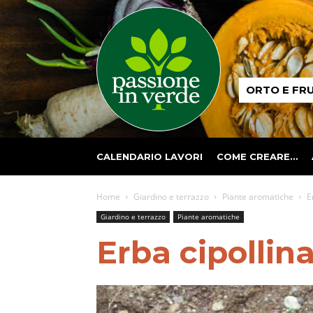
Passione
ORTO E FR
in
verde
CALENDARIO LAVORI
COME CREARE…
Home
Giardino e terrazzo
Piante aromatiche
E
Giardino e terrazzo
Piante aromatiche
Erba cipollin