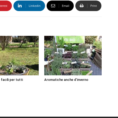
terest
Linkedin
Email
Print
acili per tutti
Aromatiche anche d’inverno