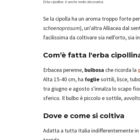
Erba cipollina: è anche molto decorativa.
Se la cipolla ha un aroma troppo forte per i
schoenoprasum
), un'altra Alliacea dal se
facilissima da coltivare sia nell'orto, sia i
Com’è fatta l'erba cipollin
Erbacea perenne,
bulbosa
che ricorda la
Alta 15-40 cm, ha
foglie
sottili, lisce, tub
tra giugno e agosto s'innalza lo scapo fi
sferico. Il bulbo è piccolo e sottile, avvol
Dove e come si coltiva
Adatta a tutta Italia indifferentemente in 
torrido.