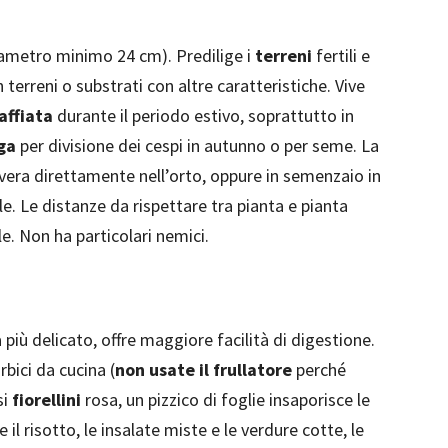
(diametro minimo 24 cm). Predilige i
terreni
fertili e
terreni o substrati con altre caratteristiche. Vive
affiata
durante il periodo estivo, soprattutto in
ga
per divisione dei cespi in autunno o per seme. La
avera direttamente nell’orto, oppure in semenzaio in
ile. Le distanze da rispettare tra pianta e pianta
ile. Non ha particolari nemici.
 più delicato, offre maggiore facilità di digestione.
rbici da cucina (
non usate il frullatore
perché
si
fiorellini
rosa, un pizzico di foglie insaporisce le
e il risotto, le insalate miste e le verdure cotte, le