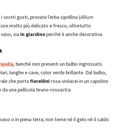
 vostri gusti, provate l'erba cipollina (
Allium
ntore molto più delicato e fresco, oltretutto
n vaso, sia
in giardino
perché è anche decorativa.
a
cipolla
, benché non presenti un bulbo ingrossato.
olari, lunghe e cave, color verde brillante. Dal bulbo,
orale che porta
fiorellini
rosa-violacei in un capolino
to da una pellicola bruno-rossastra.
vaso o in piena terra; non teme né il gelo né il caldo