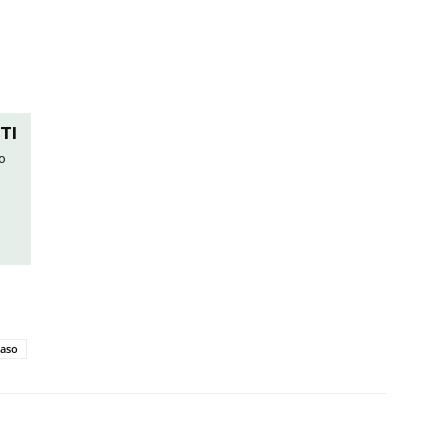
TI
no
vaso