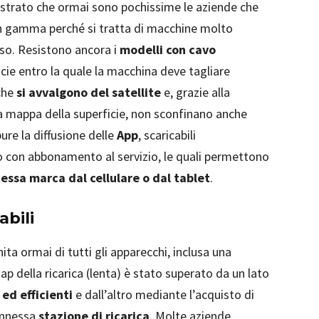
strato che ormai sono pochissime le aziende che
in gamma perché si tratta di macchine molto
’uso. Resistono ancora i
modelli con cavo
ficie entro la quale la macchina deve tagliare
che
si avvalgono del satellite
e, grazie alla
a mappa della superficie, non sconfinano anche
ure la diffusione delle
App
, scaricabili
lo con abbonamento al servizio, le quali permettono
tessa marca dal cellulare o dal tablet
.
abili
ita ormai di tutti gli apparecchi, inclusa una
 della ricarica (lenta) è stato superato da un lato
ed efficienti
e dall’altro mediante l’acquisto di
 annessa
stazione di ricarica
. Molte aziende