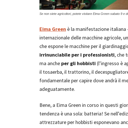
Se non siete agricoltori, potete visitare Eima Green sabato 9 
Eima Green
è la manifestazione italiana –
internazionale delle macchine agricole, un
che espone le macchine per il giardinaggio
irrinunciabile per i professionisti
, che 
ma anche
per gli hobbisti
(l’ingresso è a
il tosaerba, il trattorino, il decespugliato
fondamentale per capire dove andrà il m
adeguatamente.
Bene, a Eima Green in corso in questi gior
tendenza è una sola: batteria! Se nell’ed
attrezzature per hobbisti esponevano an