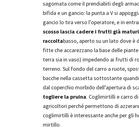
sagomata come il prendiabiti degli armad
bifida e un gancio: la punta a V si appoggia
gancio lo tira verso l’operatore, e in entr
scosso lascia cadere i frutti già maturi
raccolta
basso, aperto su un lato dove è 
fitte che accarezzano la base delle piante 
terra sia in vaso) impedendo ai frutti di r
terreno. Sul fondo del carro a ruote, spo
bacche nella cassetta sottostante quando 
dal coperchio morbido dell’apertura di sc
togliere la pruina
. Coglimirtilli e carro 
agricoltori perché permettono di azzerare 
coglimirtilli è interessante anche per gli
mirtillo.