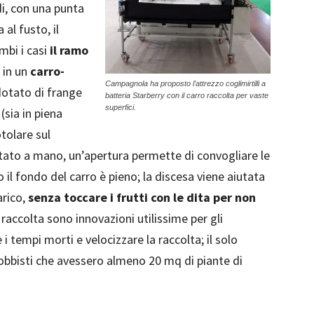
i, con una punta
 al fusto, il
ambi i casi
il ramo
in un
carro-
Campagnola ha proposto l’attrezzo coglimirtilli a
dotato di frange
batteria Starberry con il carro raccolta per vaste
superfici.
(sia in piena
otolare sul
stato a mano, un’apertura permette di convogliare le
il fondo del carro è pieno; la discesa viene aiutata
arico,
senza toccare i frutti con le dita per non
di raccolta sono innovazioni utilissime per gli
i tempi morti e velocizzare la raccolta; il solo
 hobbisti che avessero almeno 20 mq di piante di