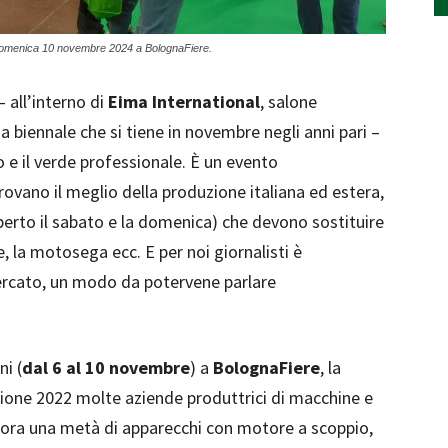
e domenica 10 novembre 2024 a BolognaFiere.
 all’interno di
Eima International
, salone
a biennale che si tiene in novembre negli anni pari –
 e il verde professionale. È un evento
trovano il meglio della produzione italiana ed estera,
perto il sabato e la domenica) che devono sostituire
re, la motosega ecc. E per noi giornalisti è
ercato, un modo da potervene parlare
ni (
dal 6 al 10 novembre
) a
BolognaFiere
, la
izione 2022 molte aziende produttrici di macchine e
cora una metà di apparecchi con motore a scoppio,