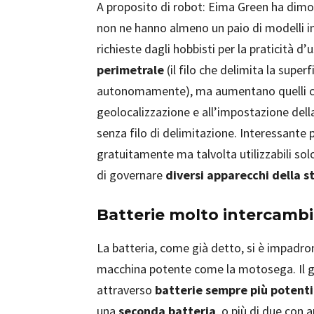
A proposito di robot: Eima Green ha dimo
non ne hanno almeno un paio di modelli 
richieste dagli hobbisti per la praticità d
perimetrale
(il filo che delimita la super
autonomamente), ma aumentano quelli 
geolocalizzazione e all’impostazione dell
senza filo di delimitazione. Interessante p
gratuitamente ma talvolta utilizzabili so
di governare
diversi apparecchi della s
Batterie molto intercambi
La batteria, come già detto, si è impadron
macchina potente come la motosega. Il gap
attraverso
batterie sempre più potenti 
una
seconda batteria
, o più di due con