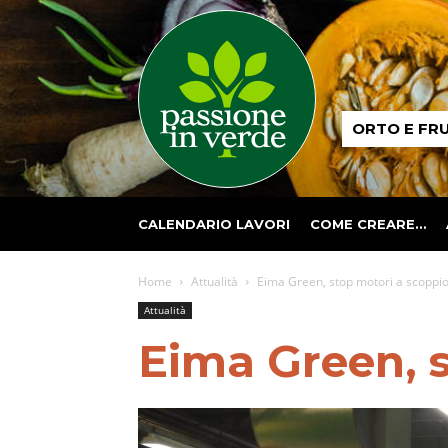
Passione
ORTO E FR
in
verde
CALENDARIO LAVORI
COME CREARE…
Home
Attualità
Eima Green, stop motori a scoppi
Attualità
Eima Green, s