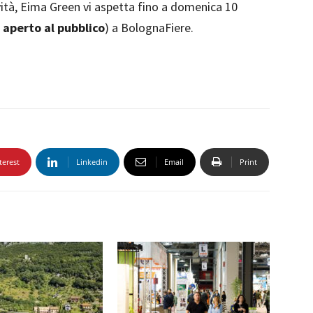
ovità, Eima Green vi aspetta fino a domenica 10
aperto al pubblico
) a BolognaFiere.
terest
Linkedin
Email
Print