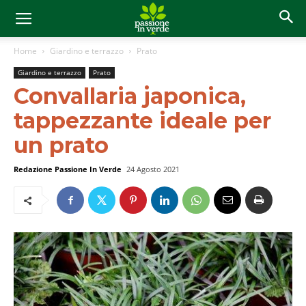
Home
Giardino e terrazzo
Prato
Giardino e terrazzo
Prato
Convallaria japonica,
tappezzante ideale per
un prato
Redazione Passione In Verde
24 Agosto 2021