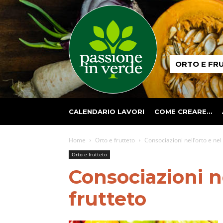
Passione
ORTO E FR
in
verde
CALENDARIO LAVORI
COME CREARE…
Home
Orto e frutteto
Consociazioni nell’orto e nel 
Orto e frutteto
Consociazioni ne
frutteto