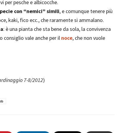
vi per pesche e albicocche.
ecie con “nemici” simili
, e comunque tenere più
noce, kaki, fico ecc., che raramente si ammalano.
ia
: è una pianta che sta bene da sola, la convivenza
o consiglio vale anche per il
noce
, che non vuole
iardinaggio 7-8/2012
)
eb