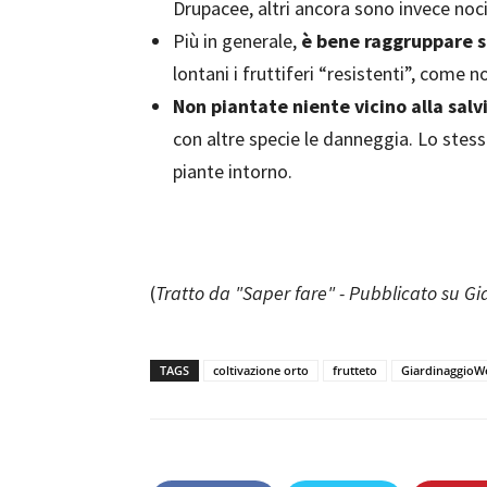
Drupacee, altri ancora sono invece noci
Più in generale,
è bene raggruppare sp
lontani i fruttiferi “resistenti”, come 
Non piantate niente vicino alla salv
con altre specie le danneggia. Lo stess
piante intorno.
(
Tratto da "Saper fare" - Pubblicato su G
TAGS
coltivazione orto
frutteto
GiardinaggioW