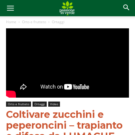
Home
Orto e frutteto
Ortaggi
Orto e frutteto
Ortaggi
Video
Coltivare zucchini e
peperoncini – trapianto