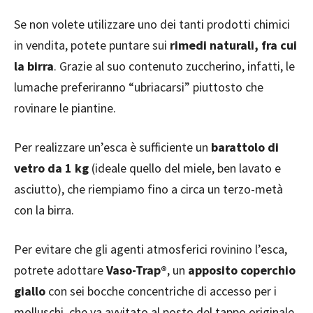
Se non volete utilizzare uno dei tanti prodotti chimici
in vendita, potete puntare sui
rimedi naturali, fra cui
la birra
. Grazie al suo contenuto zuccherino, infatti, le
lumache preferiranno “ubriacarsi” piuttosto che
rovinare le piantine.
Per realizzare un’esca è sufficiente un
barattolo di
vetro da 1 kg
(ideale quello del miele, ben lavato e
asciutto), che riempiamo fino a circa un terzo-metà
con la birra.
Per evitare che gli agenti atmosferici rovinino l’esca,
potrete adottare
Vaso-Trap®
, un
apposito coperchio
giallo
con sei bocche concentriche di accesso per i
molluschi, che va avvitato al posto del tappo originale