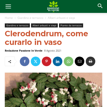
Home
Giardino e terrazzo
Alberi arbusti e siepi
Giardino e terrazzo
Alberi arbusti e siepi
Piante da terrazzo
Clerodendrum, come
curarlo in vaso
Redazione Passione In Verde
8 Agosto 2021