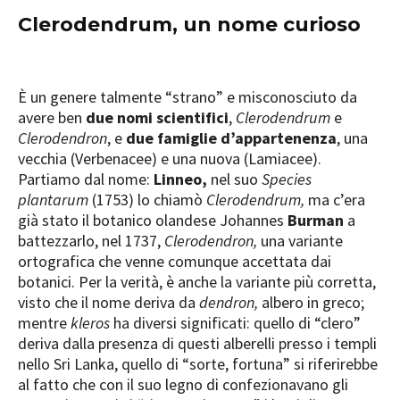
Clerodendrum, un nome curioso
È un genere talmente “strano” e misconosciuto da
avere ben
due nomi scientifici
,
Clerodendrum
e
Clerodendron
, e
due famiglie d’appartenenza
, una
vecchia (Verbenacee) e una nuova (Lamiacee).
Partiamo dal nome:
Linneo,
nel suo
Species
plantarum
(1753) lo chiamò
Clerodendrum,
ma c’era
già stato il botanico olandese Johannes
Burman
a
battezzarlo, nel 1737,
Clerodendron,
una variante
ortografica che venne comunque accettata dai
botanici. Per la verità, è anche la variante più corretta,
visto che il nome deriva da
dendron,
albero in greco;
mentre
kleros
ha diversi significati: quello di “clero”
deriva dalla presenza di questi alberelli presso i templi
nello Sri Lanka, quello di “sorte, fortuna” si riferirebbe
al fatto che con il suo legno di confezionavano gli