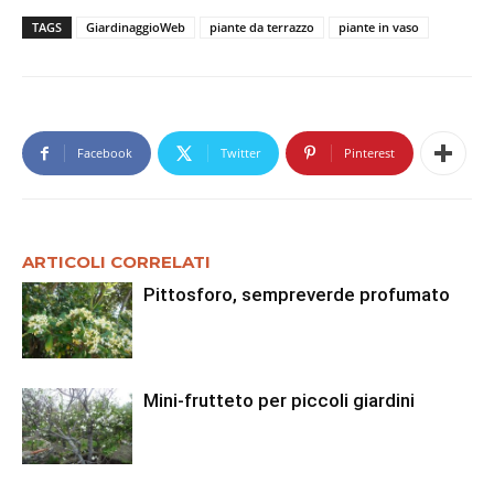
TAGS
GiardinaggioWeb
piante da terrazzo
piante in vaso
Facebook
Twitter
Pinterest
ARTICOLI CORRELATI
Pittosforo, sempreverde profumato
Mini-frutteto per piccoli giardini