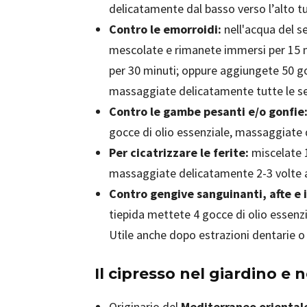
delicatamente dal basso verso l’alto tu
Contro le emorroidi:
nell'acqua del s
mescolate e rimanete immersi per 15 m
per 30 minuti; oppure aggiungete 50 goc
massaggiate delicatamente tutte le se
Contro le gambe pesanti e/o gonfie
gocce di olio essenziale, massaggiate 
Per cicatrizzare le ferite:
miscelate 1
massaggiate delicatamente 2-3 volte a
Contro gengive sanguinanti, afte e 
tiepida mettete 4 gocce di olio essenzi
Utile anche dopo estrazioni dentarie o a
Il cipresso nel giardino e 
Originario del
Mediterraneo orientale