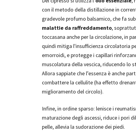
Del cipresso si utilizza l’
olio essenziale
, 
con il metodo della distillazione in corrent
gradevole profumo balsamico, che fa subi
malattie da raffreddamento
, soprattut
toccasana anche per la circolazione, in pa
quindi mitiga l'insufficienza circolatoria pe
emorroidi, e protegge i capillari rinforza
muscolatura della vescica, riducendo lo st
Allora sappiate che l’essenza è anche pa
combattere la cellulite (ha effetto drenant
miglioramento del circolo).
Infine, in ordine sparso: lenisce i reumati
maturazione degli ascessi, riduce i pori dil
pelle, allevia la sudorazione dei piedi.