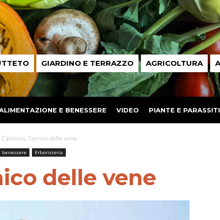
UTTETO
GIARDINO E TERRAZZO
AGRICOLTURA
A
ALIMENTAZIONE E BENESSERE
VIDEO
PIANTE E PARASSITI
Cipresso, l’amico delle vene
e benessere
Erboristeria
mico delle vene