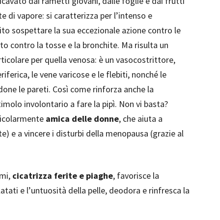
ricavato dai rametti giovani, dalle foglie e dai frutti
e di vapore: si caratterizza per l’intenso e
to sospettare la sua eccezionale azione contro le
to contro la tosse e la bronchite. Ma risulta un
rticolare per quella venosa: è un vasocostrittore,
riferica, le vene varicose e le flebiti, nonché le
ndone le pareti. Così come rinforza anche la
imolo involontario a fare la pipì. Non vi basta?
rticolarmente
amica delle donne
, che aiuta a
e) e a vincere i disturbi della menopausa (grazie al
smi,
cicatrizza ferite e piaghe
, favorisce la
atati e l’untuosità della pelle, deodora e rinfresca la