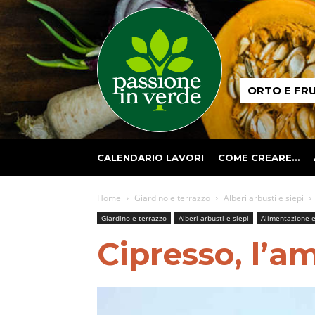
Passione
ORTO E FR
in
verde
CALENDARIO LAVORI
COME CREARE…
Home
Giardino e terrazzo
Alberi arbusti e siepi
Giardino e terrazzo
Alberi arbusti e siepi
Alimentazione 
Cipresso, l’a