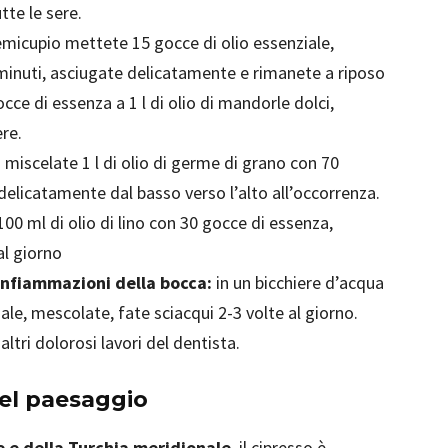
tte le sere.
emicupio mettete 15 gocce di olio essenziale,
inuti, asciugate delicatamente e rimanete a riposo
ce di essenza a 1 l di olio di mandorle dolci,
re.
:
miscelate 1 l di olio di germe di grano con 70
delicatamente dal basso verso l’alto all’occorrenza.
00 ml di olio di lino con 30 gocce di essenza,
l giorno
infiammazioni della bocca:
in un bicchiere d’acqua
ale, mescolate, fate sciacqui 2-3 volte al giorno.
ltri dolorosi lavori del dentista.
nel paesaggio
 e della Turchia meridionale
, il cipresso è