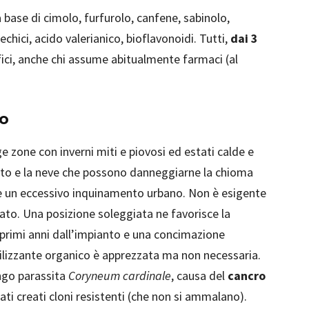
a base di cimolo, furfurolo, canfene, sabinolo,
echici, acido valerianico, bioflavonoidi. Tutti,
dai 3
efici, anche chi assume abitualmente farmaci (al
so
 zone con inverni miti e piovosi ed estati calde e
vento e la neve che possono danneggiarne la chioma
e un eccessivo inquinamento urbano. Non è esigente
nato. Una posizione soleggiata ne favorisce la
i primi anni dall’impianto e una concimazione
ilizzante organico è apprezzata ma non necessaria.
ungo parassita
Coryneum cardinale
, causa del
cancro
tati creati cloni resistenti (che non si ammalano).