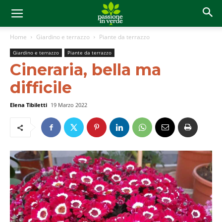
Home
Giardino e terrazzo
Piante da terrazzo
Giardino e terrazzo
Piante da terrazzo
Cineraria, bella ma
difficile
Elena Tibiletti
19 Marzo 2022