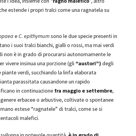
e l’idea, insieme con “
ragno malefico
”, altro
e estende i propri tralci come una ragnatela su
ropaea
e
C. epithymum
sono le due specie presenti in
no i suoi tralci bianchi, gialli o rossi, ma mai verdi
di non è in grado di procurarsi autonomamente le
per vivere insinua una porzione (gli
“austori”)
degli
lle piante verdi, succhiando la linfa elaborata
 pianta parassitata causandone un rapido
mificano in continuazione
fra maggio e settembre
,
n genere erbacee o arbustive, coltivate o spontanee
rmano estese “ragnatele” di tralci, come se si
tentacoli malefici.
 sviluppa in notevole quantità,
è in grado di