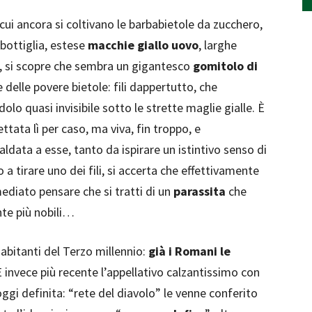
 cui ancora si coltivano le barbabietole da zucchero,
 bottiglia, estese
macchie giallo uovo
, larghe
i, si scopre che sembra un gigantesco
gomitolo di
 delle povere bietole: fili dappertutto, che
lo quasi invisibile sotto le strette maglie gialle. È
ettata lì per caso, ma viva, fin troppo, e
saldata a esse, tanto da ispirare un istintivo senso di
 tirare uno dei fili, si accerta che effettivamente
mmediato pensare che si tratti di un
parassita
che
nte più nobili…
abitanti del Terzo millennio:
già i Romani le
È invece più recente l’appellativo calzantissimo con
ggi definita: “rete del diavolo” le venne conferito