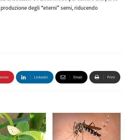
a produzione degli “eterni” semi, riducendo
terest
Linkedin
Email
Print