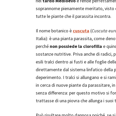
nel
tardo Medioevo
e rende perfettament
soprannome pienamente meritato, visto ch
tutte le piante che il parassita incontra.
Il nome botanico è
cuscuta
(
Cuscuta eu
Italia): è una pianta parassita, come denota
perché
non possiede la clorofilla
e quin
sostanze nutritive. Priva anche di radici, 
esili tralci dentro ai fusti e alle foglie de
direttamente dal sistema linfatico della
deperimento. I tralci si allungano e si ra
in cerca di nuove piante da parassitare, i
senza differenza: per questo motivo si fo
trattasse di una piovra che allunga i suoi 
Può risultare molto dannosa poiché, se si