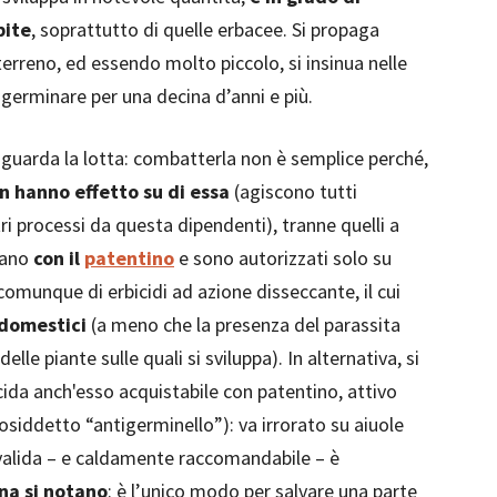
pite
, soprattutto di quelle erbacee. Si propaga
terreno, ed essendo molto piccolo, si insinua nelle
 germinare per una decina d’anni e più.
iguarda la lotta: combatterla non è semplice perché,
on hanno effetto su di essa
(agiscono tutti
tri processi da questa dipendenti), tranne quelli a
tano
con il
patentino
e sono autorizzati solo su
 comunque di erbicidi ad azione disseccante, il cui
 domestici
(a meno che la presenza del parassita
lle piante sulle quali si sviluppa). In alternativa, si
cida anch'esso acquistabile con patentino, attivo
osiddetto “antigerminello”): va irrorato su aiuole
valida – e caldamente raccomandabile – è
na si notano
: è l’unico modo per salvare una parte