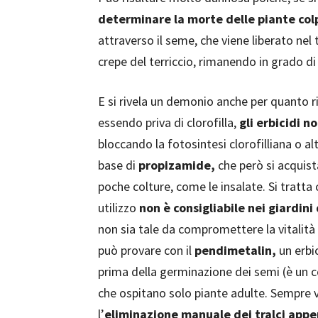
determinare la morte delle piante col
attraverso il seme, che viene liberato nel 
crepe del terriccio, rimanendo in grado di
E si rivela un demonio anche per quanto r
essendo priva di clorofilla,
gli erbicidi n
bloccando la fotosintesi clorofilliana o al
base di
propizamide,
che però si acquis
poche colture, come le insalate. Si tratta
utilizzo
non è consigliabile nei giardini
non sia tale da compromettere la vitalità de
può provare con il
pendimetalin,
un erbi
prima della germinazione dei semi (è un c
che ospitano solo piante adulte. Sempre 
l’
eliminazione manuale dei tralci appe