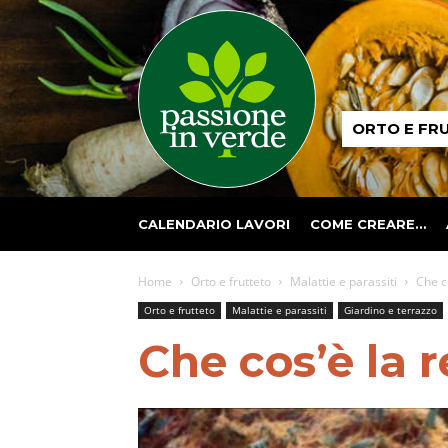
Passione
ORTO E FR
in
verde
CALENDARIO LAVORI
COME CREARE…
Home
Orto e frutteto
Malattie e parassiti
Che co
Orto e frutteto
Malattie e parassiti
Giardino e terrazzo
Che cos’è la r