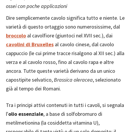
ossei con poche applicazioni
Dire semplicemente cavolo significa tutto e niente. Le
varietà di questo ortaggio sono numerosissime, dal
broccolo
al cavolfiore (giuntoci nel XVII sec.), dai
cavolini di Bruxelles
al cavolo cinese, dal cavolo
cappuccio (le cui prime tracce risalgono al XII sec.) alla
verza e al cavolo rosso, fino al cavolo rapa e altre
ancora. Tutte queste varietà derivano da un unico
capostipite selvatico,
Brassica oleracea
, selezionato
già al tempo dei Romani.
Tra i principi attivi contenuti in tutti i cavoli, si segnala
l'
olio essenziale
, a base di solfobromuro di
metilmetionina (la cosiddetta vitamina U),
responsabile di tante virtù e di un solo demerito: il