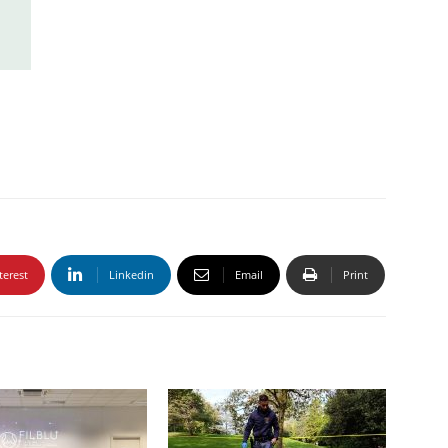
terest
Linkedin
Email
Print