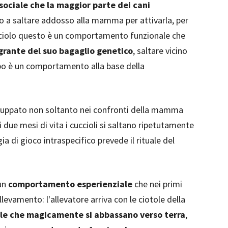
sociale
che la maggior parte dei cani
o a saltare addosso alla mamma per attivarla, per
 cucciolo questo è un comportamento funzionale che
grante del suo bagaglio genetico
, saltare vicino
bo è un comportamento alla base della
luppato non soltanto nei confronti della mamma
mi due mesi di vita i cuccioli si saltano ripetutamente
a di gioco intraspecifico prevede il rituale del
 un
comportamento esperienziale
che nei primi
llevamento: l'allevatore arriva con le ciotole della
otole che magicamente si abbassano verso terra
,