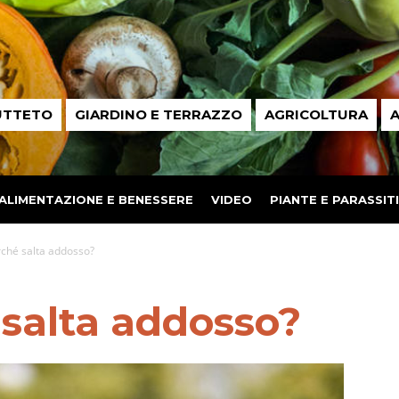
UTTETO
GIARDINO E TERRAZZO
AGRICOLTURA
A
ALIMENTAZIONE E BENESSERE
VIDEO
PIANTE E PARASSITI
ché salta addosso?
 salta addosso?