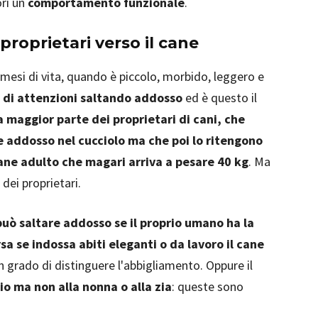
ori un
comportamento funzionale
.
proprietari verso il cane
i mesi di vita, quando è piccolo, morbido, leggero e
o di attenzioni saltando addosso
ed è questo il
a maggior parte dei proprietari di cani, che
e addosso nel cucciolo ma che poi lo ritengono
ne adulto che magari arriva a pesare 40 kg
. Ma
dei proprietari.
può saltare addosso se il proprio umano ha la
a se indossa abiti eleganti o da lavoro il cane
in grado di distinguere l'abbigliamento. Oppure il
io ma non alla nonna o alla zia
: queste sono