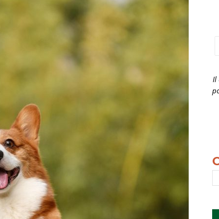
Il
po