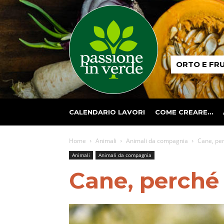
Passione
ORTO E FR
in
verde
CALENDARIO LAVORI
COME CREARE…
Home
Animali
Animali da compagnia
Cane, per
Animali
Animali da compagnia
Cane, perché