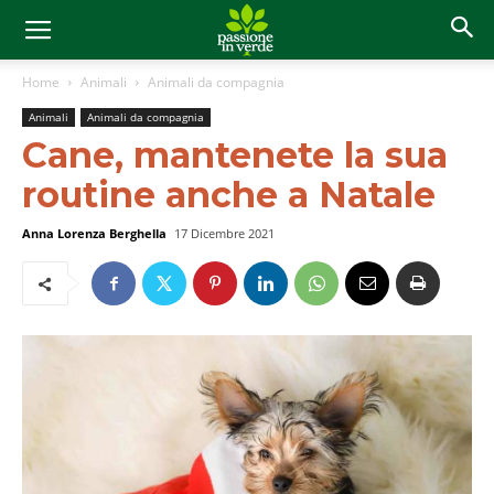
Home
Animali
Animali da compagnia
Animali
Animali da compagnia
Cane, mantenete la sua
routine anche a Natale
Anna Lorenza Berghella
17 Dicembre 2021