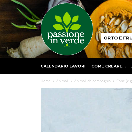
Passione
ORTO E FR
in
verde
CALENDARIO LAVORI
COME CREARE…
Home
Animali
Animali da compagnia
Cane (e g