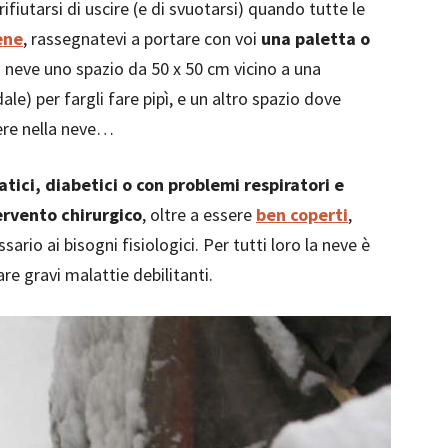
rifiutarsi di uscire (e di svuotarsi) quando tutte le
ene
, rassegnatevi a portare con voi
una paletta o
lla neve uno spazio da 50 x 50 cm vicino a una
dale) per fargli fare pipì, e un altro spazio dove
dere nella neve…
patici, diabetici o con problemi respiratori e
ervento chirurgico
, oltre a essere
ben coperti
,
ario ai bisogni fisiologici. Per tutti loro la neve è
re gravi malattie debilitanti.