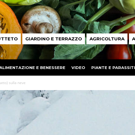
UTTETO
GIARDINO E TERRAZZO
AGRICOLTURA
A
ALIMENTAZIONE E BENESSERE
VIDEO
PIANTE E PARASSITI
atto) sulla neve