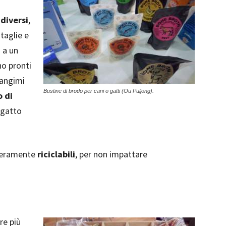
diversi
,
 taglie e
 a un
no pronti
mangimi
Bustine di brodo per cani o gatti (Ou Puljong).
o di
l gatto
interamente
riciclabili
, per non impattare
re più