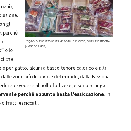
mani), i
luzione.
on gli
e
, perché
la
Tagli di quinto quarto di Fassona, essiccati, ottimi masticativi
(Fasson Food).
o” e le
ci che
e per gatto, alcuni a basso tenore calorico e altri
o dalle zone più disparate del mondo, dalla Fassona
rluzzo svedese al pollo forlivese, e sono a lunga
ervante perché appunto basta l’essiccazione
. In
o frutti essiccati.