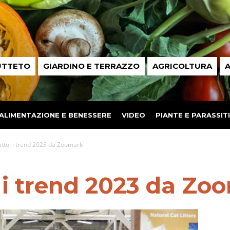
UTTETO
GIARDINO E TERRAZZO
AGRICOLTURA
A
ALIMENTAZIONE E BENESSERE
VIDEO
PIANTE E PARASSITI
tto: i trend 2023 da Zoomark
 i trend 2023 da Zo