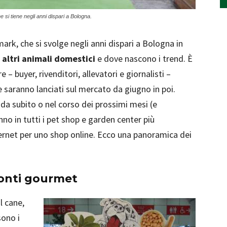
 si tiene negli anni dispari a Bologna.
ark, che si svolge negli anni dispari a Bologna in
 altri animali domestici
e dove nascono i trend. È
re – buyer, rivenditori, allevatori e giornalisti –
 saranno lanciati sul mercato da giugno in poi.
da subito o nel corso dei prossimi mesi (e
no in tutti i pet shop e garden center più
internet per uno shop online. Ecco una panoramica dei
ronti gourmet
l cane,
sono i