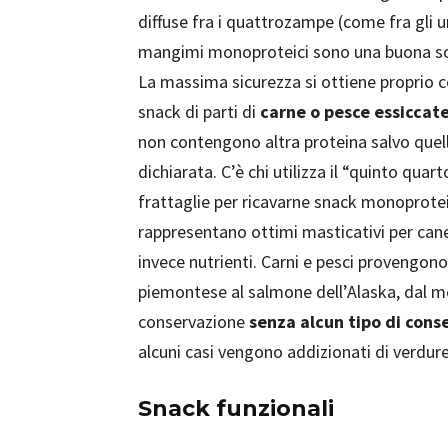
diffuse fra i quattrozampe (come fra gli u
mangimi monoproteici sono una buona so
La massima sicurezza si ottiene proprio c
snack di parti di
carne o pesce essiccat
non contengono altra proteina salvo quel
dichiarata. C’è chi utilizza il “quinto quart
frattaglie per ricavarne snack monoprotei
rappresentano ottimi masticativi per cane 
invece nutrienti. Carni e pesci provengon
piemontese al salmone dell’Alaska, dal me
conservazione
senza alcun tipo di cons
alcuni casi vengono addizionati di verdure 
Snack funzionali