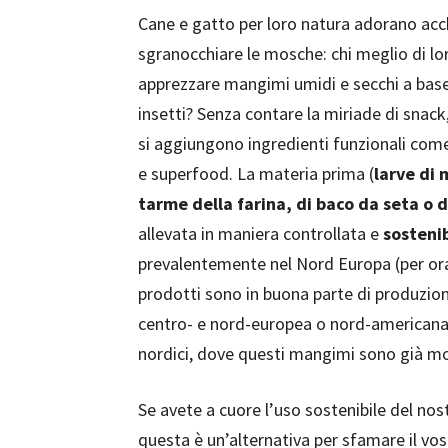
Cane e gatto per loro natura adorano acc
sgranocchiare le mosche: chi meglio di lo
apprezzare mangimi umidi e secchi a base 
insetti? Senza contare la miriade di snack,
si aggiungono ingredienti funzionali come
e superfood. La materia prima (
larve di 
tarme della farina, di baco da seta o di
allevata in maniera controllata e
sostenib
prevalentemente nel Nord Europa (per ora)
prodotti sono in buona parte di produzion
centro- e nord-europea o nord-americana
nordici, dove questi mangimi sono già mol
Se avete a cuore l’uso sostenibile del no
questa è un’alternativa per sfamare il v