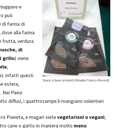
hiappare e
ro può
di farina di
 dove alla farina
 frutta, verdura
mosche, di
 grillo
) viene
ile
,
: infatti questi
Snack a base di insetti (Rinaldo Franco-Record).
e estera,
. Nei Paesi
to diffusi, i quattrozampe li mangiano volentieri.
stro Pianeta, e magari siete
vegetariani o vegani
,
ostro cane o gatto in maniera molto
meno