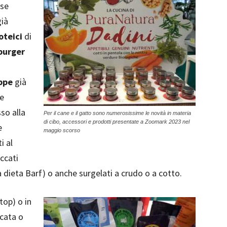
 se
già
oteici
di
burger
ppe
già
be
so alla
Per il cane e il gatto sono numerosissime le novità in materia
di cibo, accessori e prodotti presentate a Zoomark 2023 nel
e
maggio scorso
i al
ccati
la dieta Barf) o anche surgelati a crudo o a cotto.
 top) o in
icata o