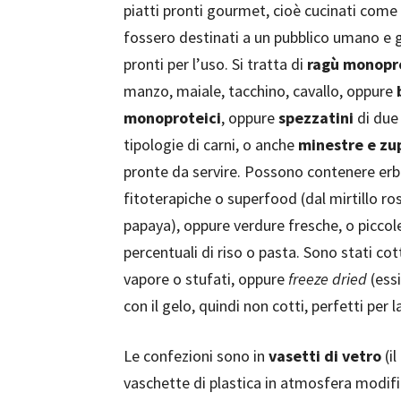
piatti pronti gourmet, cioè cucinati come
fossero destinati a un pubblico umano e 
pronti per l’uso. Si tratta di
ragù monopr
manzo, maiale, tacchino, cavallo, oppure
monoproteici
, oppure
spezzatini
di due
tipologie di carni, o anche
minestre e zu
pronte da servire. Possono contenere er
fitoterapiche o superfood (dal mirtillo ros
papaya), oppure verdure fresche, o piccol
percentuali di riso o pasta. Sono stati cott
vapore o stufati, oppure
freeze dried
(essi
con il gelo, quindi non cotti, perfetti per 
Le confezioni sono in
vasetti di vetro
(il
vaschette di plastica in atmosfera modif