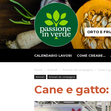
Passione
ORTO E FR
in
verde
CALENDARIO LAVORI
COME CREARE…
Home
Animali
Animali da compagnia
Cane e ga
Animali
Animali da compagnia
Cane e gatto: