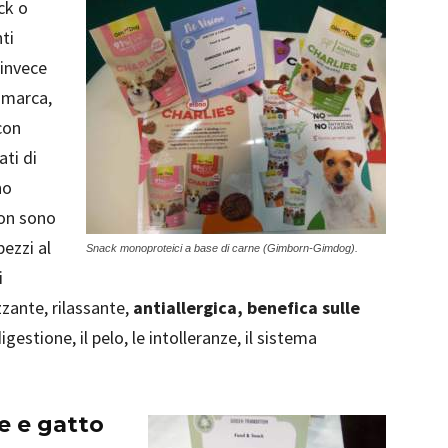
ck o
ti
 invece
i marca,
con
ati di
no
non sono
pezzi al
Snack monoproteici a base di carne (Gimborn-Gimdog).
i
zante, rilassante,
antiallergica, benefica sulle
 digestione, il pelo, le intolleranze, il sistema
e e gatto