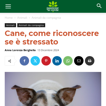
Home
Animali
Animali da compagnia
Animali
Animali da compagnia
Cane, come riconoscere
se è stressato
Anna Lorenza Berghella
13 Dicembre 2024