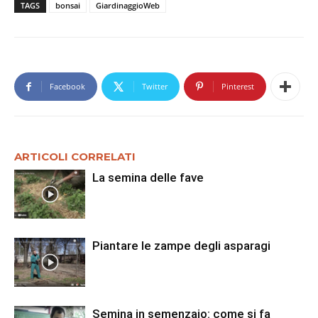
TAGS
bonsai
GiardinaggioWeb
Facebook
Twitter
Pinterest
ARTICOLI CORRELATI
La semina delle fave
Piantare le zampe degli asparagi
Semina in semenzaio: come si fa