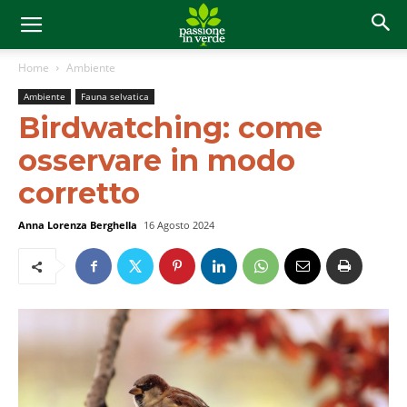
Home
Ambiente
Ambiente
Fauna selvatica
Birdwatching: come
osservare in modo
corretto
Anna Lorenza Berghella
16 Agosto 2024