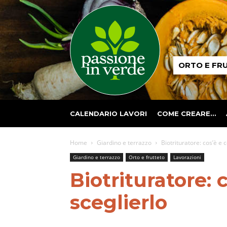
Passione
ORTO E FR
in
verde
CALENDARIO LAVORI
COME CREARE…
Home
Giardino e terrazzo
Biotrituratore: cos’è e 
Giardino e terrazzo
Orto e frutteto
Lavorazioni
Biotrituratore:
sceglierlo