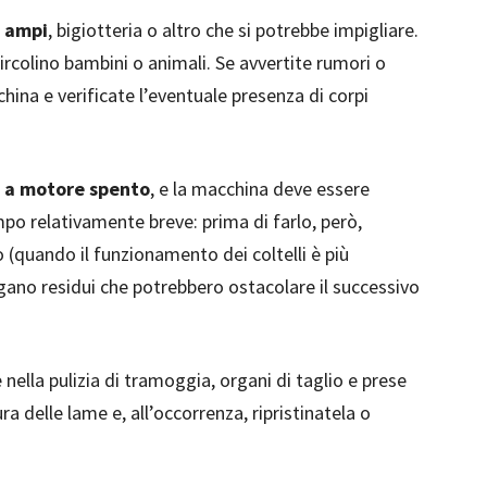
i ampi
, bigiotteria o altro che si potrebbe impigliare.
circolino bambini o animali. Se avvertite rumori o
china e verificate l’eventuale presenza di corpi
i
a motore spento
, e la macchina deve essere
mpo relativamente breve: prima di farlo, però,
o (quando il funzionamento dei coltelli è più
gano residui che potrebbero ostacolare il successivo
e nella pulizia di tramoggia, organi di taglio e prese
ura delle lame e, all’occorrenza, ripristinatela o