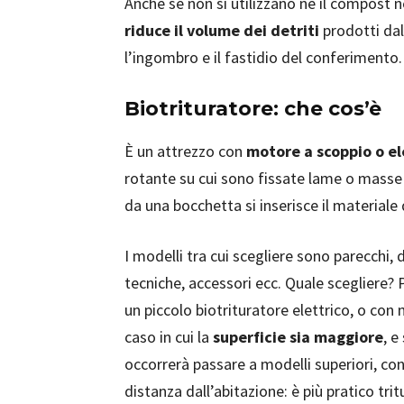
Anche se non si utilizzano né il compost n
riduce il volume dei detriti
prodotti dal
l’ingombro e il fastidio del conferimento.
Biotrituratore: che cos’è
È un attrezzo con
motore a scoppio o el
rotante su cui sono fissate lame o masse 
da una bocchetta si inserisce il materiale 
I modelli tra cui scegliere sono parecchi, d
tecniche, accessori ecc. Quale scegliere?
un piccolo biotrituratore elettrico, o con
caso in cui la
superficie sia maggiore
, e
occorrerà passare a modelli superiori, co
distanza dall’abitazione: è più pratico tri