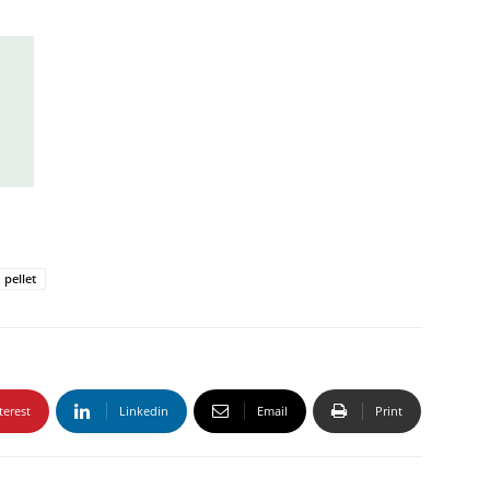
pellet
terest
Linkedin
Email
Print