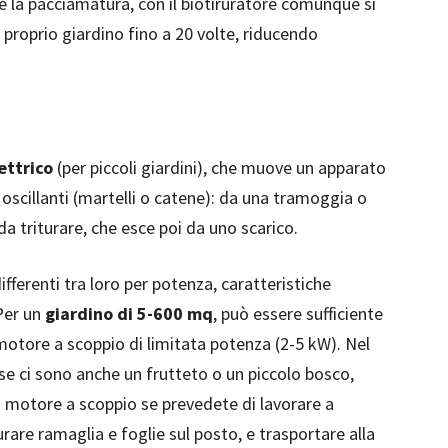
é la pacciamatura, con il biotiruratore comunque si
 proprio giardino fino a 20 volte, riducendo
ettrico
(per piccoli giardini), che muove un apparato
oscillanti (martelli o catene): da una tramoggia o
da triturare, che esce poi da uno scarico.
ifferenti tra loro per potenza, caratteristiche
 Per un
giardino di 5-600 mq
, può essere sufficiente
 motore a scoppio di limitata potenza (2-5 kW). Nel
 se ci sono anche un frutteto o un piccolo bosco,
n motore a scoppio se prevedete di lavorare a
turare ramaglia e foglie sul posto, e trasportare alla