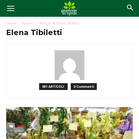
Home
Autori
Articoli di Elena Tibiletti
Elena Tibiletti
481 ARTICOLI
0 Commenti