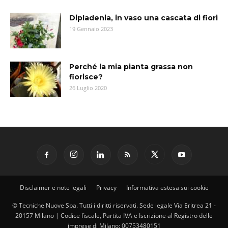
Dipladenia, in vaso una cascata di fiori
19 Gennaio 2023
Perché la mia pianta grassa non
fiorisce?
26 Luglio 2020
Disclaimer e note legali
Privacy
Informativa estesa sui cookie
© Tecniche Nuove Spa. Tutti i diritti riservati. Sede legale Via Eritrea 21 -
20157 Milano | Codice fiscale, Partita IVA e Iscrizione al Registro delle
imprese di Milano: 00753480151