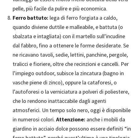
pelle, più facile da pulire e più economica.
Ferro battuto:
lega di ferro forgiata a caldo,
quando diviene duttile e malleabile, e battuta (o
sbalzata e intagliata) con il martello sull’incudine
dal fabbro, fino a ottenere le forme desiderate. Se
ne ricavano tavoli, sedie, lettini, panchine, pergole,
tralicci e fioriere, oltre che recinzioni e cancelli. Per
l’impiego outdoor, subisce la zincatura (bagno in
vasche piene di zinco), oppure la cataforesi, o
l’autoforesi o la verniciatura a polveri di poliestere,
che lo rendono inattaccabile dagli agenti
atmosferici. Un tempo solo nero, oggi è disponibile
in numerosi colori.
Attenzione:
anche i mobili da
giardino in acciaio dolce possono essere definiti “in
ferro battuto”, perché quest’ultimo è una tipologia