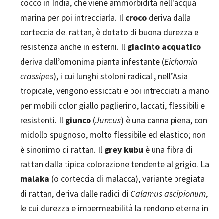
cocco in India, che viene ammorbidita nell'acqua
marina per poi intrecciarla. Il
croco
deriva dalla
corteccia del rattan, è dotato di buona durezza e
resistenza anche in esterni. Il
giacinto acquatico
deriva dall’omonima pianta infestante (
Eichornia
crassipes
), i cui lunghi stoloni radicali, nell’Asia
tropicale, vengono essiccati e poi intrecciati a mano
per mobili color giallo paglierino, laccati, flessibili e
resistenti. Il
giunco
(
Juncus
) è una canna piena, con
midollo spugnoso, molto flessibile ed elastico; non
è sinonimo di rattan. Il
grey kubu
è una fibra di
rattan dalla tipica colorazione tendente al grigio. La
malaka
(o corteccia di malacca), variante pregiata
di rattan, deriva dalle radici di
Calamus ascipionum
,
le cui durezza e impermeabilità la rendono eterna in