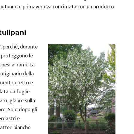
In autunno e primavera va concimata con un prodotto
tulipani
, perché, durante
he proteggono le
ppesi ai rami. La
 originario della
amento eretto e
data da foglie
ro, glabre sulla
ore. Solo dopo gli
erdastri e
brattee bianche