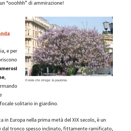
e un “ooohhh” di ammirazione!
anda
ia, e per
oriscono
umerosi
ine
,
Il viola che strega: la paulonia.
formando
e
cale solitario in giardino.
vata in Europa nella prima metà del XIX secolo, è un
 dal tronco spesso inclinato, fittamente ramificato,