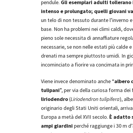
pendule.
Gli esemplari adulti tollerano 
intenso e prolungato; quelli giovani v
un telo di non tessuto durante l’inverno e
base. Non ha problemi nei climi caldi, do
pieno sole necessita di annaffiature regol
necessarie, se non nelle estati più calde e 
drenati ma sempre piuttosto umidi. In gi
incominciato a fiorire va concimata in p
Viene invece denominato anche “
albero 
tulipani
”, per via della curiosa forma dei fi
liriodendro
(
Liriodendron tulipifera
), alb
originario degli Stati Uniti orientali, arriva
Europa a metà del XVII secolo.
È adatto 
ampi giardini
perché raggiunge i 30 m d’