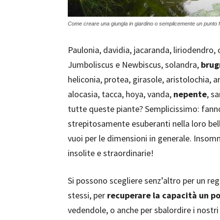
Come creare una giungla in giardino o semplicemente un punto foc
Paulonia, davidia, jacaranda, liriodendro,
Jumboliscus e Newbiscus, solandra,
brug
heliconia, protea, girasole, aristolochia, 
alocasia, tacca, hoya, vanda,
nepente
, s
tutte queste piante? Semplicissimo: fann
strepitosamente esuberanti nella loro belle
vuoi per le dimensioni in generale. Inso
insolite e straordinarie!
Si possono scegliere senz’altro per un reg
stessi, per
recuperare la capacità un po
vedendole, o anche per sbalordire i nostri 