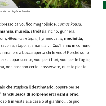
ale con le piante insolite.
 cipresso calvo, fico magnolioide,
Cornus kousa
,
mansia
, musella, strelitzia, ricino, gunnera,
arum,
Allium christophii
, hymenocallis,
medinilla
,
arracenia, stapelia, amarillis…. Cos’hanno in comune
o rimanere a bocca aperta chi le vede! Perché sono
zza appariscente, vuoi per i fiori, vuoi per le foglie,
mma, non passano certo inosservate, queste piante
alo che stupisca il destinatario, oppure per se
’ fanciullesca di sorprenderci ogni giorno
,
ospiti in visita alla casa o al giardino… Si può