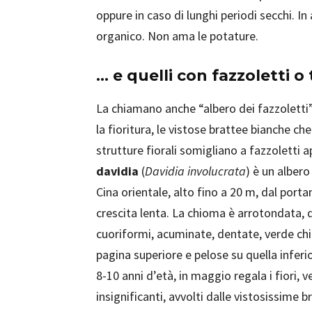
oppure in caso di lunghi periodi secchi. 
organico. Non ama le potature.
… e quelli con fazzoletti o 
La chiamano anche “albero dei fazzoletti”
la fioritura, le vistose brattee bianche c
strutture fiorali somigliano a fazzoletti a
davidia
(
Davidia involucrata
) è un albero
Cina orientale, alto fino a 20 m, dal port
crescita lenta. La chioma è arrotondata, 
cuoriformi, acuminate, dentate, verde chia
pagina superiore e pelose su quella inferi
8-10 anni d’età, in maggio regala i fiori, v
insignificanti, avvolti dalle vistosissime 