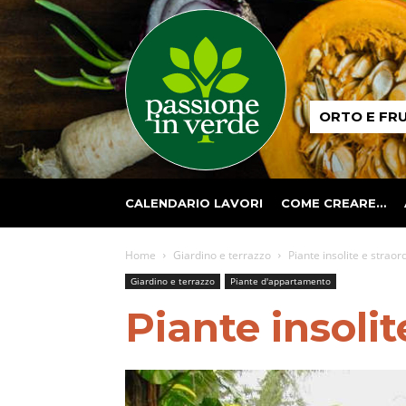
Passione
ORTO E FR
in
verde
CALENDARIO LAVORI
COME CREARE…
Home
Giardino e terrazzo
Piante insolite e straor
Giardino e terrazzo
Piante d'appartamento
Piante insolit