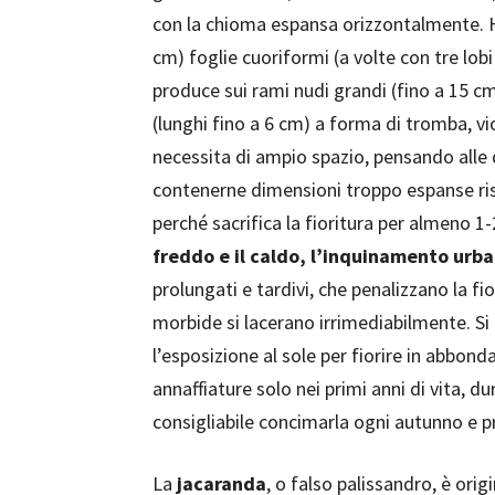
con la chioma espansa orizzontalmente. Ha
cm) foglie cuoriformi (a volte con tre lob
produce sui rami nudi grandi (fino a 15 cm
(lunghi fino a 6 cm) a forma di tromba, vio
necessita di ampio spazio, pensando alle d
contenerne dimensioni troppo espanse ris
perché sacrifica la fioritura per almeno 1-
freddo e il caldo, l’inquinamento urbano
prolungati e tardivi, che penalizzano la fio
morbide si lacerano irrimediabilmente. Si
l’esposizione al sole per fiorire in abbon
annaffiature solo nei primi anni di vita, 
consigliabile concimarla ogni autunno e 
La
jacaranda
, o falso palissandro, è origi