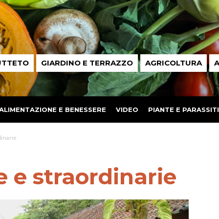
UTTETO
GIARDINO E TERRAZZO
AGRICOLTURA
A
ALIMENTAZIONE E BENESSERE
VIDEO
PIANTE E PARASSITI
dinarie
e e straordinarie