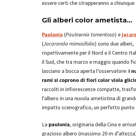
essere certi che strapperanno a chiunqu
Gli alberi color ametista…
Paulonia
(
Paulownia tomentosa
) e
jacar
(
Jacaranda mimosifolia
) sono due alberi,
rispettivamente per il Nord e il Centro Ital
il Sud, che tra marzo e maggio quando fi
lasciano a bocca aperta l’osservatore:
i n
rami si coprono di fiori color viola glic
raccolti in infiorescenze compatte, tras
l’albero in una nuvola ametistina di grand
impatto scenografico, un perfetto punto fo
La
paulonia
, originaria della Cina e arri
grazioso albero (massimo 20 m d’altezza)