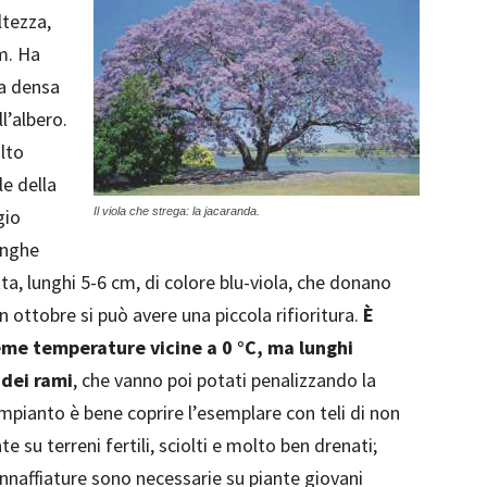
ltezza,
m. Ha
ma densa
l’albero.
lto
le della
gio
Il viola che strega: la jacaranda.
unghe
ta, lunghi 5-6 cm, di colore blu-viola, che donano
n ottobre si può avere una piccola rifioritura.
È
me temperature vicine a 0 °C, ma lunghi
 dei rami
, che vanno poi potati penalizzando la
l’impianto è bene coprire l’esemplare con teli di non
e su terreni fertili, sciolti e molto ben drenati;
nnaffiature sono necessarie su piante giovani