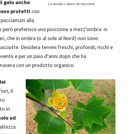
il gelo anche
La davidia o albero dei fazzoletti.
anno protetti
con
 pacciamati alla
ve però preferisce una posizione a mezz’ombra: in
ari, che in ombra (o al sole al Nord) non sono
asciutte. Desidera terreni freschi, profondi, ricchi e
oventù e per un paio d’anni dopo che ha
rimavera con un prodotto organico.
dei
ori, il
ero
to in
solo ad
altezza