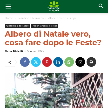
Home
Giardino e terrazzo
Alberi arbusti e siepi
Giardino e terrazzo
Alberi arbusti e siepi
Albero di Natale vero,
cosa fare dopo le Feste?
Elena Tibiletti
6 Gennaio 2025