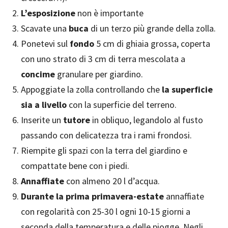
L’esposizione
non è importante
Scavate una
buca
di un terzo più grande della zolla.
Ponetevi sul
fondo
5 cm di ghiaia grossa, coperta
con uno strato di 3 cm di terra mescolata a
concime
granulare per giardino.
Appoggiate la zolla controllando che
la superficie
sia a livello
con la superficie del terreno.
Inserite un
tutore
in obliquo, legandolo al fusto
passando con delicatezza tra i rami frondosi.
Riempite gli spazi con la terra del giardino e
compattate bene con i piedi.
Annaffiate
con almeno 20 l d’acqua.
Durante la prima primavera-estate
annaffiate
con regolarità con 25-30 l ogni 10-15 giorni a
seconda della temperatura e delle piogge. Negli