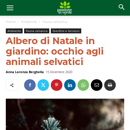
Home
Ambiente
Fauna selvatica
Ambiente
Fauna selvatica
Giardino e terrazzo
Albero di Natale in
giardino: occhio agli
animali selvatici
Anna Lorenza Berghella
15 Dicembre 2020