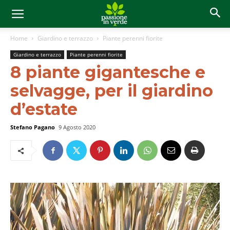
Home
Giardino e terrazzo
Piante perenni fiorite
Giardino e terrazzo
Piante perenni fiorite
8 piante gigantesche e
selvagge, per il giardino
d’estate
Stefano Pagano
9 Agosto 2020