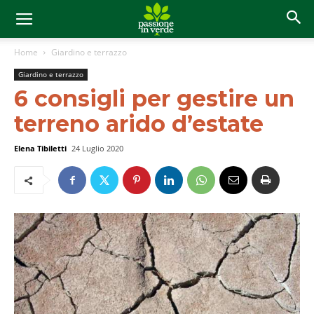
Home
Giardino e terrazzo
Giardino e terrazzo
6 consigli per gestire un
terreno arido d’estate
Elena Tibiletti
24 Luglio 2020