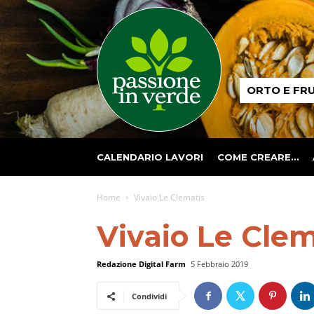
Passione
ORTO E FR
in
verde
CALENDARIO LAVORI
COME CREARE…
Home
Vivaio Le Clematis
Vivaio Le Clem
Redazione Digital Farm
5 Febbraio 2019
Condividi