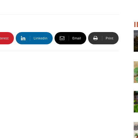
terest
Linkedin
Email
Print