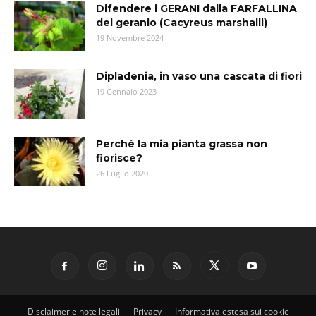
Difendere i GERANI dalla FARFALLINA
del geranio (Cacyreus marshalli)
19 Novembre 2024
Dipladenia, in vaso una cascata di fiori
19 Gennaio 2023
Perché la mia pianta grassa non
fiorisce?
26 Luglio 2020
Disclaimer e note legali
Privacy
Informativa estesa sui cookie