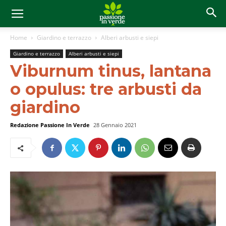
Home
Giardino e terrazzo
Alberi arbusti e siepi
Giardino e terrazzo
Alberi arbusti e siepi
Viburnum tinus, lantana
o opulus: tre arbusti da
giardino
Redazione Passione In Verde
28 Gennaio 2021