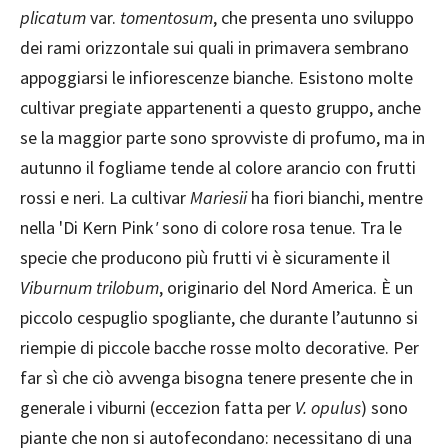
plicatum
var.
tomentosum
, che presenta uno sviluppo
dei rami orizzontale sui quali in primavera sembrano
appoggiarsi le infiorescenze bianche. Esistono molte
cultivar pregiate appartenenti a questo gruppo, anche
se la maggior parte sono sprovviste di profumo, ma in
autunno il fogliame tende al colore arancio con frutti
rossi e neri. La cultivar
Mariesii
ha fiori bianchi, mentre
nella 'Di Kern Pink
'
sono di colore rosa tenue. Tra le
specie che producono più frutti vi è sicuramente il
Viburnum trilobum
, originario del Nord America. È un
piccolo cespuglio spogliante, che durante l’autunno si
riempie di piccole bacche rosse molto decorative. Per
far sì che ciò avvenga bisogna tenere presente che in
generale i viburni (eccezion fatta per
V. opulus
) sono
piante che non si autofecondano: necessitano di una