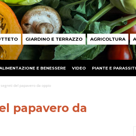
UTTETO
GIARDINO E TERRAZZO
AGRICOLTURA
A
ALIMENTAZIONE E BENESSERE
VIDEO
PIANTE E PARASSITI
 i segreti del papavero da oppio
del papavero da