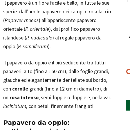
Il papavero è un fiore facile e bello, in tutte le sue
specie: dall’umile papavero dei campi o rosolaccio
(
Papaver rhoeas
) all’appariscente papavero
orientale (
P. orientale
), dal prolifico papavero
islandese (
P. nudicaule
) al regale papavero da
oppio (
P. somniferum
).
Il papavero da oppio è il più seducente tra tutti i
papaveri: alto (fino a 150 cm), dalle foglie grandi,
glauche ed elegantemente dentellate sul bordo,
con
corolle
grandi (fino a 12 cm di diametro), di
un
rosa intenso
, semidoppie o doppie e, nella var.
laciniatum
, con petali finemente frangiati.
Papavero da oppio: