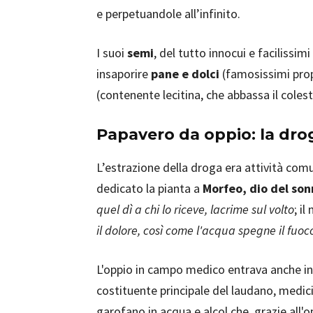
e perpetuandole all’infinito.
I suoi
semi
, del tutto innocui e facilissim
insaporire
pane e dolci
(famosissimi propr
(contenente lecitina, che abbassa il colest
Papavero da oppio: la dro
L’estrazione della droga era attività co
dedicato la pianta a
Morfeo, dio del so
quel dì a chi lo riceve, lacrime sul volto
; i
il dolore, così come l'acqua spegne il fuoc
L'oppio in campo medico entrava anche in 
costituente principale del laudano, medic
garofano in acqua e alcol che, grazie all'o