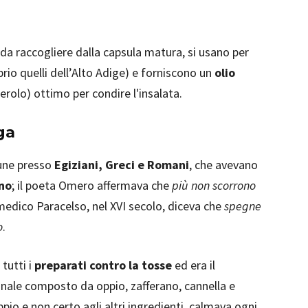
i da raccogliere dalla capsula matura, si usano per
io quelli dell’Alto Adige) e forniscono un
olio
erolo) ottimo per condire l'insalata.
ga
mune presso
Egiziani, Greci e Romani
, che avevano
nno
; il poeta Omero affermava che
più non scorrono
l medico Paracelso, nel XVI secolo, diceva che
spegne
o
.
tutti i
preparati contro la tosse
ed era il
inale composto da oppio, zafferano, cannella e
ppio e non certo agli altri ingredienti, calmava ogni