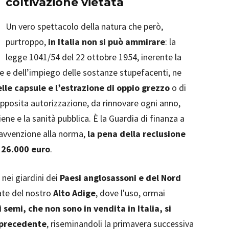
coltivazione vietata
Un vero spettacolo della natura che però,
purtroppo,
in Italia non si può ammirare
: la
legge 1041/54 del 22 ottobre 1954, inerente la
e e dell’impiego delle sostanze stupefacenti, ne
elle capsule e l’estrazione di oppio grezzo
o di
pposita autorizzazione, da rinnovare ogni anno,
iene e la sanità pubblica. È la Guardia di finanza a
ravvenzione alla norma,
la pena della reclusione
a 26.000 euro
.
 nei giardini dei
Paesi anglosassoni e del Nord
llate del nostro
Alto Adige
, dove l'uso, ormai
i semi, che non sono in vendita in Italia, si
o precedente
, riseminandoli la primavera successiva