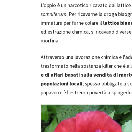
L'oppio è un narcotico ricavato dal lattic
somniferum
. Per ricavarne la droga bisog
immatura per farne colare il
lattice bian
ed estrazione chimica, si ricavano divers
morfina.
Attraverso una lavorazione chimica e l'addi
trasformato nella sostanza killer che è al
e di affari basati sulla vendita di mor
popolazioni locali
, spesso obbligate a sos
papavero: è l’estrema povertà a spingerle 