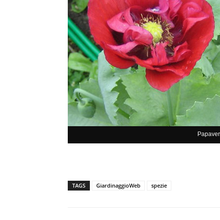
Papaver 
TAGS
GiardinaggioWeb
spezie