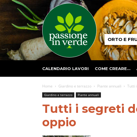
Passione
ORTO E FR
in
verde
CALENDARIO LAVORI
COME CREARE…
Home
Giardino e terrazzo
Piante annuali
Tutti
Giardino e terrazzo
Piante annuali
Tutti i segreti 
oppio