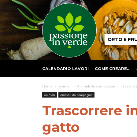
Passione
ORTO E FR
in
verde
CALENDARIO LAVORI
COME CREARE…
Home
Animali
Animali da compagnia
Trascorre
Animali
Animali da compagnia
Trascorrere i
gatto