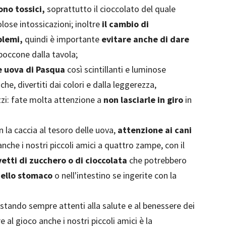
sono tossici,
soprattutto il cioccolato del quale
ose intossicazioni; inoltre
il cambio di
blemi,
quindi è importante
evitare anche di dare
boccone dalla tavola;
le uova di Pasqua
così scintillanti e luminose
he, divertiti dai colori e dalla leggerezza,
zzi: fate molta attenzione a
non lasciarle in giro
in
n la caccia al tesoro delle uova,
attenzione ai cani
 anche i nostri piccoli amici a quattro zampe, con il
vetti di zucchero o di cioccolata
che potrebbero
nello stomaco
o nell'intestino se ingerite con la
ma stando sempre attenti alla salute e al benessere dei
 al gioco anche i nostri piccoli amici è la