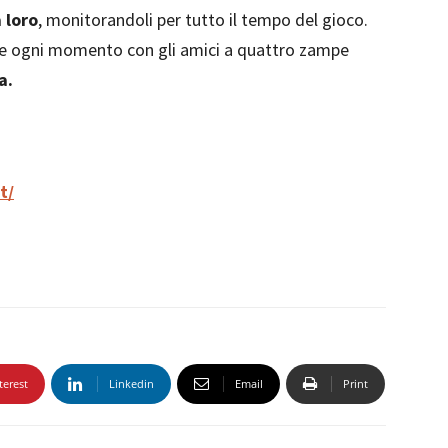
 loro
, monitorandoli per tutto il tempo del gioco.
dere ogni momento con gli amici a quattro zampe
a.
t/
terest
Linkedin
Email
Print