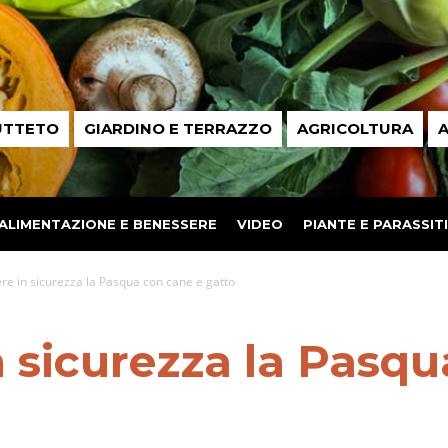
UTTETO
GIARDINO E TERRAZZO
AGRICOLTURA
A
ALIMENTAZIONE E BENESSERE
VIDEO
PIANTE E PARASSITI
re in sicurezza la Pasqua con cane e gatto
n sicurezza la Pasq