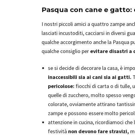
Pasqua con cane e gatto: o
I nostri piccoli amici a quattro zampe an
lasciati incustoditi, cacciarsi in diversi 
qualche accorgimento anche la Pasqua può
qualche consiglio per
evitare disastri a
se si decide di decorare la casa, è imp
inaccessibili sia ai cani sia ai gatti.
T
pericolose:
fiocchi di carta o di tulle, 
quelle di zucchero, molto spesso vengon
colorate, ovviamente attirano tantissim
zampe e possono essere molto pericolo
attenzione in cucina, ricordiamoci che l
festività
non devono fare stravizi,
ma