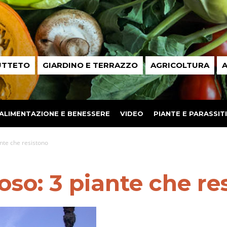
UTTETO
GIARDINO E TERRAZZO
AGRICOLTURA
A
ALIMENTAZIONE E BENESSERE
VIDEO
PIANTE E PARASSITI
ante che resistono
loso: 3 piante che re