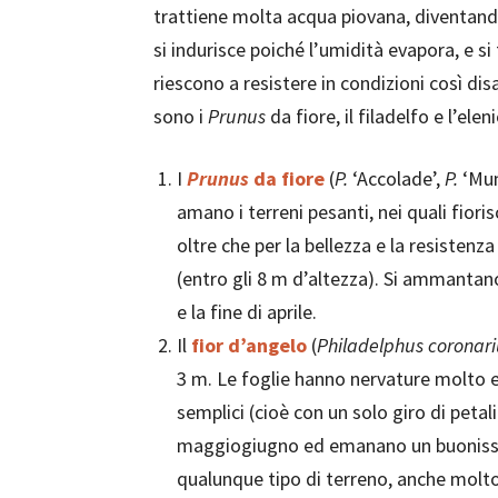
trattiene molta acqua piovana, diventando
si indurisce poiché l’umidità evapora, e si
riescono a resistere in condizioni così disa
sono i
Prunus
da fiore, il filadelfo e l’elen
I
Prunus
da fiore
(
P.
‘Accolade’,
P.
‘Mu
amano i terreni pesanti, nei quali fio
oltre che per la bellezza e la resistenz
(entro gli 8 m d’altezza). Si ammantano d
e la fine di aprile.
Il
fior d’angelo
(
Philadelphus coronari
3 m. Le foglie hanno nervature molto e
semplici (cioè con un solo giro di petali
maggiogiugno ed emanano un buonissim
qualunque tipo di terreno, anche molto