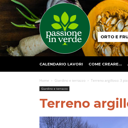
Passione
ORTO E FR
in
verde
CALENDARIO LAVORI
COME CREARE…
Home
Giardino e terrazzo
Terreno argilloso: 3 pi
Giardino e terrazzo
Terreno argil