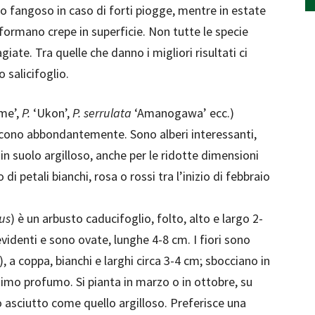
 fangoso in caso di forti piogge, mentre in estate
 formano crepe in superficie. Non tutte le specie
giate. Tra quelle che danno i migliori risultati ci
io salicifoglio.
me’,
P.
‘Ukon’,
P. serrulata
‘Amanogawa’ ecc.)
riscono abbondantemente. Sono alberi interessanti,
a in suolo argilloso, anche per le ridotte dimensioni
i petali bianchi, rosa o rossi tra l’inizio di febbraio
us
) è un arbusto caducifoglio, folto, alto e largo 2-
videnti e sono ovate, lunghe 4-8 cm. I fiori sono
), a coppa, bianchi e larghi circa 3-4 cm; sbocciano in
o profumo. Si pianta in marzo o in ottobre, su
 asciutto come quello argilloso. Preferisce una