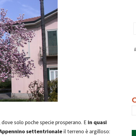
I
ile, dove solo poche specie prosperano. E
in quasi
l’Appennino settentrionale
il terreno è argilloso: