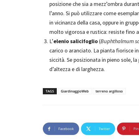
posizione che sia a mezz’ombra durante
l’anno. Si può utilizzare come esemplar
in vicinanza della casa, oppure in grup
molto vigorosa e rustica: resiste fino a
L’
elenio salicifoglio
(
Buphthalmum sal
carico o aranciato. La pianta fiorisce i
siccità. Se posizionata in pieno sole, 
d’altezza e di larghezza.
TAGS
GiardinaggioWeb
terreno argilloso
Facebook
Twitter
Pin