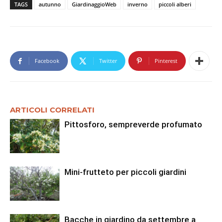
TAGS
autunno
GiardinaggioWeb
inverno
piccoli alberi
Facebook
Twitter
Pinterest
ARTICOLI CORRELATI
Pittosforo, sempreverde profumato
Mini-frutteto per piccoli giardini
Bacche in giardino da settembre a