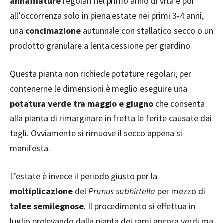
annaffiature
regolari nel primo anno di vita e poi
all’occorrenza solo in piena estate nei primi 3-4 anni,
una
concimazione
autunnale con stallatico secco o un
prodotto granulare a lenta cessione per giardino
Questa pianta non richiede potature regolari; per
contenerne le dimensioni è meglio eseguire una
potatura verde tra maggio e giugno
che consenta
alla pianta di rimarginare in fretta le ferite causate dai
tagli. Ovviamente si rimuove il secco appena si
manifesta.
L’estate è invece il periodo giusto per la
moltiplicazione
del
Prunus subhirtella
per mezzo di
talee semilegnose
. Il procedimento si effettua in
luglio prelevando dalla pianta dei rami ancora verdi ma