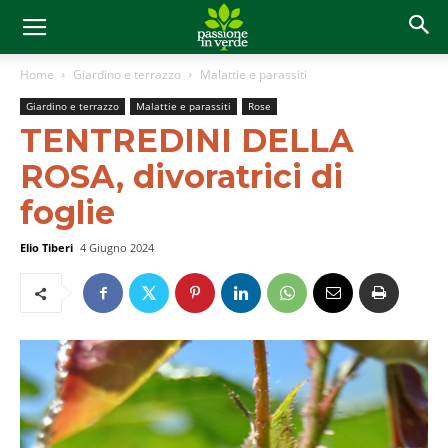
Home
Giardino e terrazzo
Malattie e parassiti
Giardino e terrazzo
Malattie e parassiti
Rose
TENTREDINI DELLA
ROSA, divoratrici di
foglie
Elio Tiberi
4 Giugno 2024