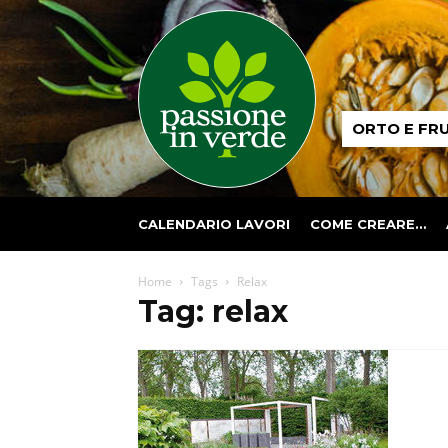
Passione
ORTO E FR
in
verde
CALENDARIO LAVORI
COME CREARE…
Home
Tags
Relax
Tag: relax