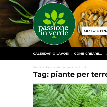
Passione
ORTO E FR
in
verde
CALENDARIO LAVORI
COME CREARE…
Home
Tags
Piante per terreni umidi
Tag: piante per ter