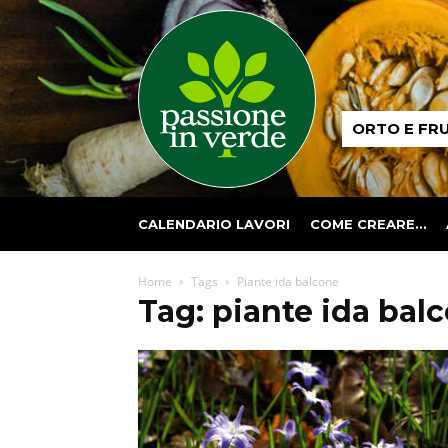
Passione
ORTO E FR
in
verde
CALENDARIO LAVORI
COME CREARE…
Home
Tags
Piante ida balcone
Tag: piante ida bal