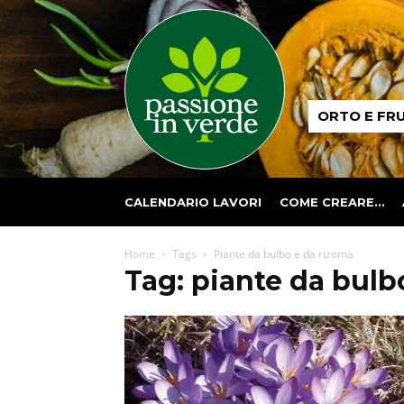
Passione
ORTO E FR
in
verde
CALENDARIO LAVORI
COME CREARE…
Home
Tags
Piante da bulbo e da rizoma
Tag: piante da bulb