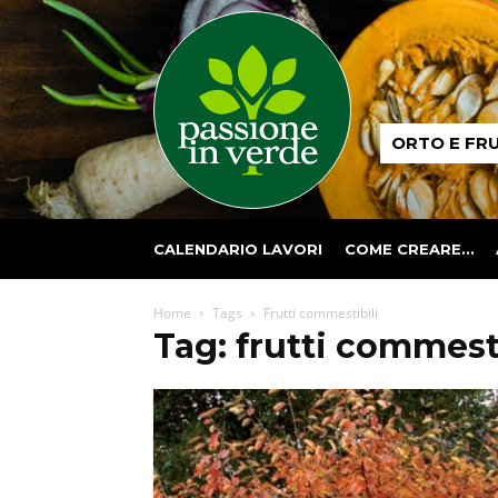
Passione
ORTO E FR
in
verde
CALENDARIO LAVORI
COME CREARE…
Home
Tags
Frutti commestibili
Tag: frutti commesti