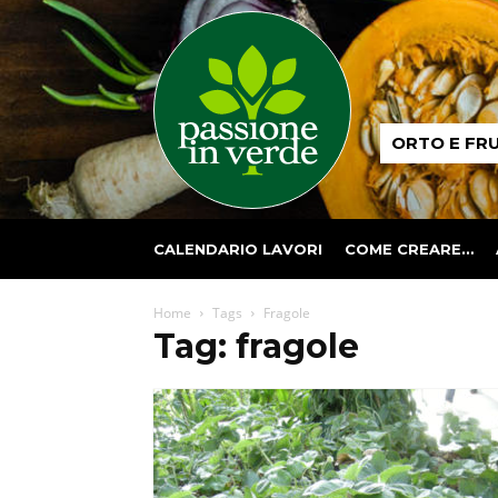
Passione
ORTO E FR
in
verde
CALENDARIO LAVORI
COME CREARE…
Home
Tags
Fragole
Tag: fragole