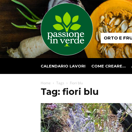
Passione
ORTO E FR
in
verde
CALENDARIO LAVORI
COME CREARE…
Home
Tags
Fiori blu
Tag: fiori blu