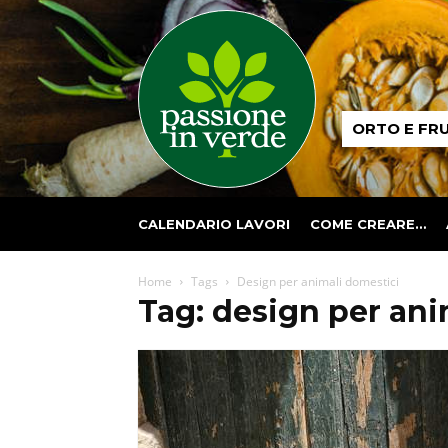
Passione
ORTO E FR
in
verde
CALENDARIO LAVORI
COME CREARE…
Home
Tags
Design per animali domestici
Tag: design per ani