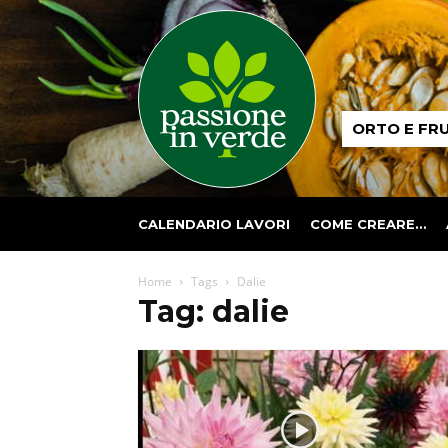
Passione
ORTO E FR
in
verde
CALENDARIO LAVORI
COME CREARE…
Home
Tags
Dalie
Tag: dalie