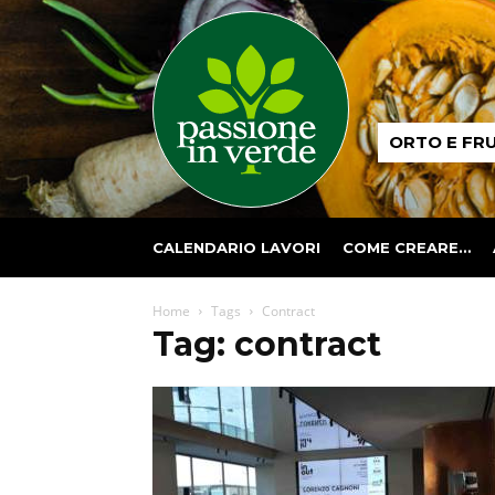
Passione
ORTO E FR
in
verde
CALENDARIO LAVORI
COME CREARE…
Home
Tags
Contract
Tag: contract