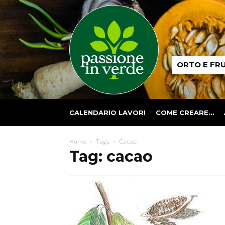
Passione
ORTO E FR
in
verde
CALENDARIO LAVORI
COME CREARE…
Home
Tags
Cacao
Tag: cacao