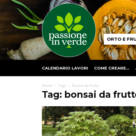
Passione
ORTO E FR
in
verde
CALENDARIO LAVORI
COME CREARE…
Home
Tags
Bonsai da frutto
Tag: bonsai da frut