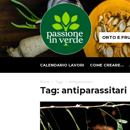
Passione
ORTO E FR
in
verde
CALENDARIO LAVORI
COME CREARE…
Home
Tags
Antiparassitari
Tag: antiparassitari